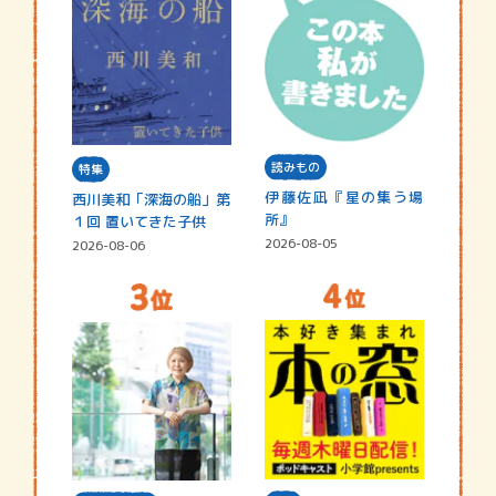
読みもの
特集
伊藤佐凪『星の集う場
西川美和「深海の船」第
所』
１回 置いてきた子供
2026-08-05
2026-08-06