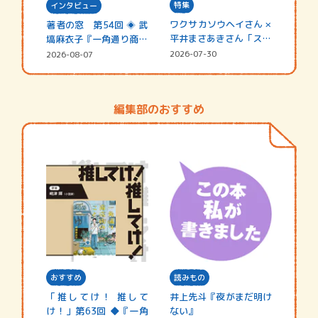
特集
インタビュー
ワクサカソウヘイさん ×
著者の窓 第54回 ◈ 武
平井まさあきさん「スペ
塙麻衣子『一角通り商店
シャ…
街の…
2026-07-30
2026-08-07
編集部のおすすめ
おすすめ
読みもの
「推してけ！ 推して
井上先斗『夜がまだ明け
け！」第63回 ◆『一角
ない』