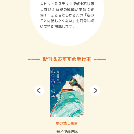
大ヒットミステリ『探偵小石は恋
しない』待望の続編が本誌に登
場！ まさきとしかさんの「私の
ことは話したくない」も前号に続
いて特別掲載します。
新刊＆おすすめ単行本
 二重拘束の…
星の集う場所
記憶
緒
著／伊藤佐凪
著／