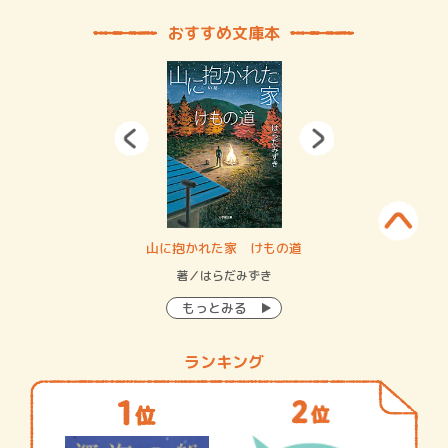
おすすめ文庫本
・システム
山に抱かれた家 けもの道
神
イン…
著／はらだみずき
著
もっとみる
ランキング