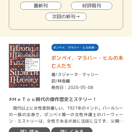
最新刊
好評既刊
次回の新刊→
ボンベイ、マラバー・ヒルの未…
ボンベイ、マラバー・ヒルの未
亡人たち
著/
スジャータ・マッシー
訳/林香織
発売日：2020-05-08
♯ＭｅＴｏｏ時代の傑作歴史ミステリー！
現代以上に女性差別著しい、1921年のインド。パールシー
の一族の出身で、ボンベイ唯一の女性弁護士のパーヴィー
ン・ミストリーは、女性であるが故に法廷に立てず、父親の
事務所…
試し読み
詳しくみる