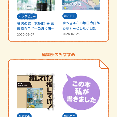
読みもの
インタビュー
ゆっきゅんの毎日今日か
著者の窓 第54回 ◈ 武
らちゃんとしたい日記
塙麻衣子『一角通り商店
☆202…
街の…
2026-07-23
2026-08-07
編集部のおすすめ
おすすめ
読みもの