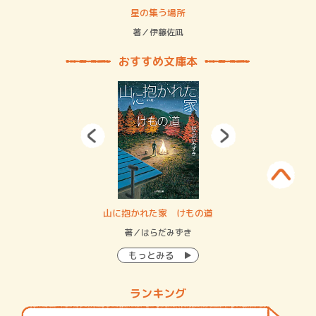
 二重拘束の…
星の集う場所
記憶
緒
著／伊藤佐凪
著／
おすすめ文庫本
・システム
山に抱かれた家 けもの道
神
イン…
著／はらだみずき
著
もっとみる
ランキング