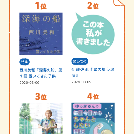
読みもの
特集
伊藤佐凪『星の集う場
西川美和「深海の船」第
所』
１回 置いてきた子供
2026-08-05
2026-08-06