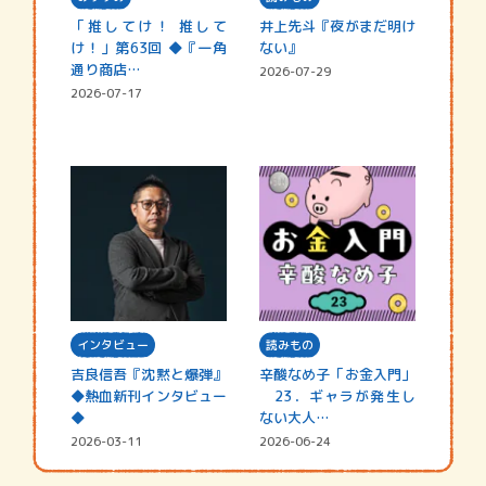
「推してけ！ 推して
井上先斗『夜がまだ明け
け！」第63回 ◆『一角
ない』
通り商店…
2026-07-29
2026-07-17
インタビュー
読みもの
吉良信吾『沈黙と爆弾』
辛酸なめ子「お金入門」
◆熱血新刊インタビュー
23．ギャラが発生し
◆
ない大人…
2026-03-11
2026-06-24