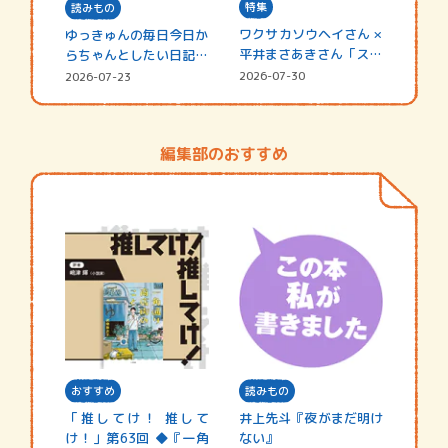
特集
読みもの
ワクサカソウヘイさん ×
ゆっきゅんの毎日今日か
平井まさあきさん「スペ
らちゃんとしたい日記
シャ…
☆202…
2026-07-30
2026-07-23
編集部のおすすめ
おすすめ
読みもの
「推してけ！ 推して
井上先斗『夜がまだ明け
け！」第63回 ◆『一角
ない』