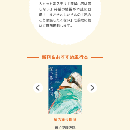
大ヒットミステリ『探偵小石は恋
しない』待望の続編が本誌に登
場！ まさきとしかさんの「私の
ことは話したくない」も前号に続
いて特別掲載します。
新刊＆おすすめ単行本
 二重拘束の…
星の集う場所
記憶
緒
著／伊藤佐凪
著／