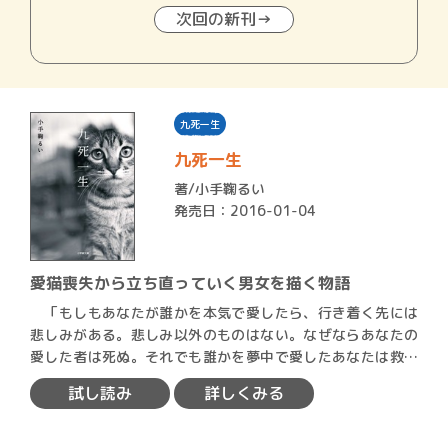
次回の新刊→
九死一生
九死一生
著/
小手鞠るい
発売日：2016-01-04
愛猫喪失から立ち直っていく男女を描く物語
「もしもあなたが誰かを本気で愛したら、行き着く先には
悲しみがある。悲しみ以外のものはない。なぜならあなたの
愛した者は死ぬ。それでも誰かを夢中で愛したあなたは救わ
れる。私…
試し読み
詳しくみる