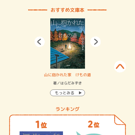
おすすめ文庫本
・システム
山に抱かれた家 けもの道
神
イン…
著／はらだみずき
著
もっとみる
ランキング