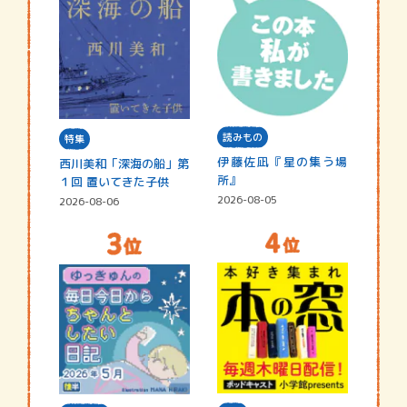
読みもの
特集
伊藤佐凪『星の集う場
西川美和「深海の船」第
所』
１回 置いてきた子供
2026-08-05
2026-08-06