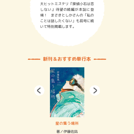
大ヒットミステリ『探偵小石は恋
しない』待望の続編が本誌に登
場！ まさきとしかさんの「私の
ことは話したくない」も前号に続
いて特別掲載します。
新刊＆おすすめ単行本
 二重拘束の…
星の集う場所
記憶
緒
著／伊藤佐凪
著／