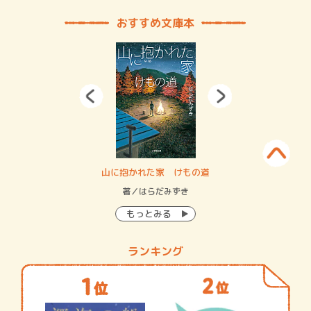
おすすめ文庫本
・システム
山に抱かれた家 けもの道
神
イン…
著／はらだみずき
著
もっとみる
ランキング