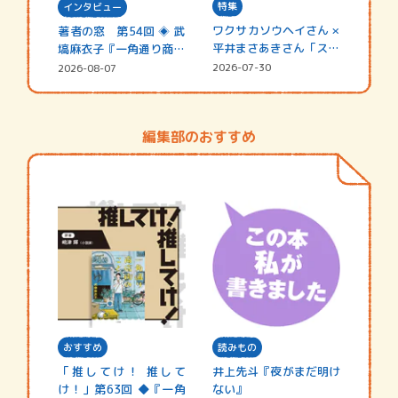
特集
インタビュー
ワクサカソウヘイさん ×
著者の窓 第54回 ◈ 武
平井まさあきさん「スペ
塙麻衣子『一角通り商店
シャ…
街の…
2026-07-30
2026-08-07
編集部のおすすめ
おすすめ
読みもの
「推してけ！ 推して
井上先斗『夜がまだ明け
け！」第63回 ◆『一角
ない』