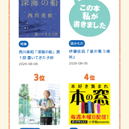
読みもの
特集
伊藤佐凪『星の集う場
西川美和「深海の船」第
所』
１回 置いてきた子供
2026-08-05
2026-08-06