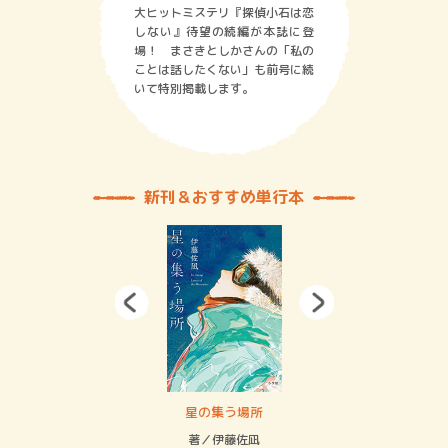
大ヒットミステリ『探偵小石は恋
しない』待望の続編が本誌に登
場！ まさきとしかさんの「私の
ことは話したくない」も前号に続
いて特別掲載します。
新刊＆おすすめ単行本
 二重拘束の…
星の集う場所
記憶
緒
著／伊藤佐凪
著／