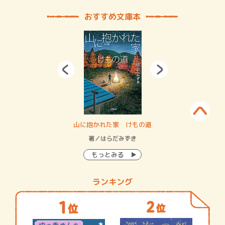
おすすめ文庫本
・システム
山に抱かれた家 けもの道
神
イン…
著／はらだみずき
著
もっとみる
ランキング