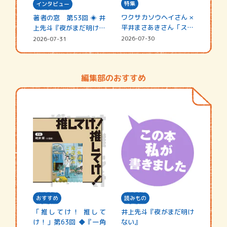
特集
インタビュー
ワクサカソウヘイさん ×
著者の窓 第53回 ◈ 井
平井まさあきさん「スペ
上先斗『夜がまだ明けな
シャ…
い』
2026-07-30
2026-07-31
編集部のおすすめ
おすすめ
読みもの
「推してけ！ 推して
井上先斗『夜がまだ明け
け！」第63回 ◆『一角
ない』