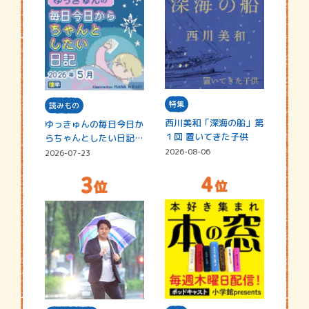
特集
読みもの
西川美和「深海の船」第
ゆっきゅんの毎日今日か
１回 置いてきた子供
らちゃんとしたい日記
☆202…
2026-08-06
2026-07-23