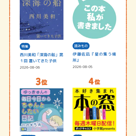
読みもの
特集
伊藤佐凪『星の集う場
西川美和「深海の船」第
所』
１回 置いてきた子供
2026-08-05
2026-08-06