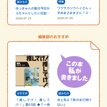
特集
読みもの
ワクサカソウヘイさん ×
ゆっきゅんの毎日今日か
平井まさあきさん「スペ
らちゃんとしたい日記
シャ…
☆202…
2026-07-30
2026-07-23
編集部のおすすめ
おすすめ
読みもの
「推してけ！ 推して
井上先斗『夜がまだ明け
け！」第63回 ◆『一角
ない』