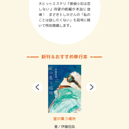
大ヒットミステリ『探偵小石は恋
しない』待望の続編が本誌に登
場！ まさきとしかさんの「私の
ことは話したくない」も前号に続
いて特別掲載します。
新刊＆おすすめ単行本
 二重拘束の…
星の集う場所
記憶
緒
著／伊藤佐凪
著／