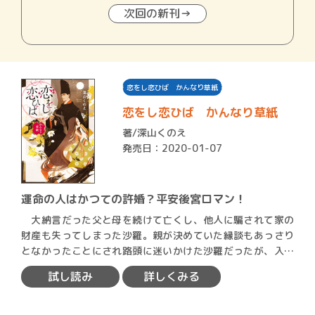
次回の新刊→
恋をし恋ひば かんなり草紙
恋をし恋ひば かんなり草紙
著/
深山くのえ
発売日：2020-01-07
運命の人はかつての許婚？平安後宮ロマン！
大納言だった父と母を続けて亡くし、他人に騙されて家の
財産も失ってしまった沙羅。親が決めていた縁談もあっさり
となかったことにされ路頭に迷いかけた沙羅だったが、入内
した従姉…
試し読み
詳しくみる