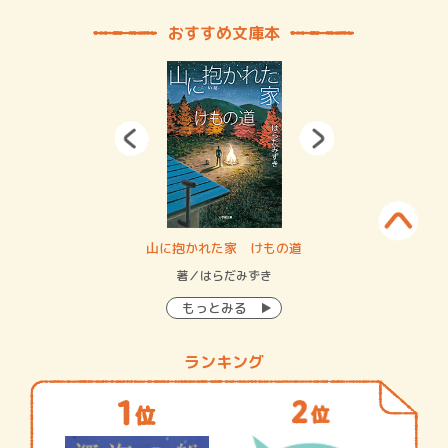
おすすめ文庫本
・システム
山に抱かれた家 けもの道
神
イン…
著／はらだみずき
著
もっとみる
ランキング