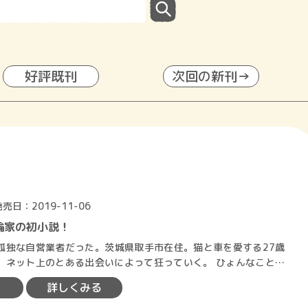
好評既刊
次回の新刊→
発売日：2019-11-06
論家の初小説！
独な自営業者だった。茨城県取手市在住。猫と車を愛する27歳
ット上のとある出会いによって狂っていく。 ひょんなことか
の勉強会に参加し、…
詳しくみる