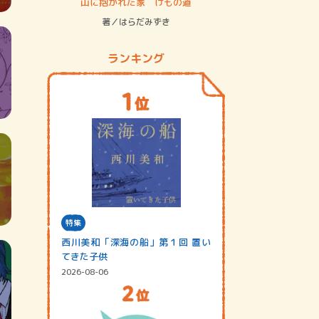
ステム
山に抱かれた家 けもの道
神無島
著／はらだみずき
著／あさ
ランキング
特集
西川美和「深海の船」第１回 置い
てきた子供
2026-08-06