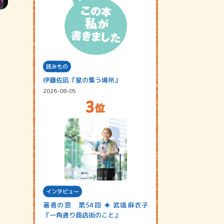
読みもの
伊藤佐凪『星の集う場所』
2026-08-05
インタビュー
著者の窓 第54回 ◈ 武塙麻衣子
『一角通り商店街のこと』