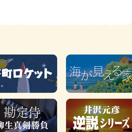
賞金稼ぎスリーサム！ 二重
著／川瀬七緒