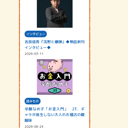
インタビュー
吉良信吾『沈黙と爆弾』◆熱血新刊
インタビュー◆
2026-03-11
読みもの
辛酸なめ子「お金入門」 23．ギ
ャラが発生しない大人のお稽古の醍
醐味
2026-06-24