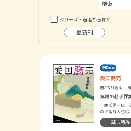
シリーズ・著者から探す
最新刊
愛国商売
愛国商売
著/
古谷経衡
気鋭の若手評
南部照一は、孤
の平坦な人生は、ネ
ら保守系言論人
試し読み