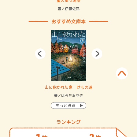
 二重拘束の…
星の集う場所
記憶
緒
著／伊藤佐凪
著／
おすすめ文庫本
・システム
山に抱かれた家 けもの道
神
イン…
著／はらだみずき
著
もっとみる
ランキング