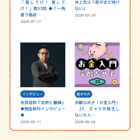
「推してけ！ 推して
井上先斗『夜がまだ明け
け！」第63回 ◆『一角
ない』
通り商店…
2026-07-29
2026-07-17
インタビュー
読みもの
吉良信吾『沈黙と爆弾』
辛酸なめ子「お金入門」
◆熱血新刊インタビュー
23．ギャラが発生し
◆
ない大人…
2026-03-11
2026-06-24