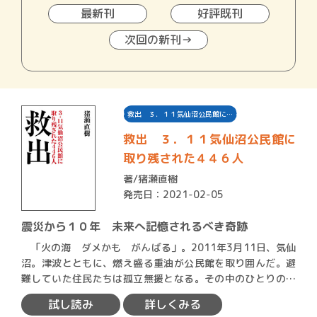
最新刊
好評既刊
次回の新刊→
救出 ３．１１気仙沼公民館に…
救出 ３．１１気仙沼公民館に
取り残された４４６人
著/
猪瀬直樹
発売日：2021-02-05
震災から１０年 未来へ記憶されるべき奇跡
「火の海 ダメかも がんばる」。2011年3月11日、気仙
沼。津波とともに、燃え盛る重油が公民館を取り囲んだ。避
難していた住民たちは孤立無援となる。その中のひとりの女
性…
試し読み
詳しくみる