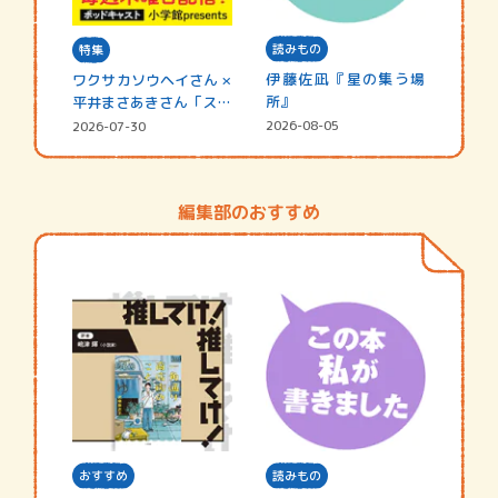
読みもの
特集
伊藤佐凪『星の集う場
ワクサカソウヘイさん ×
所』
平井まさあきさん「スペ
シャ…
2026-08-05
2026-07-30
編集部のおすすめ
おすすめ
読みもの