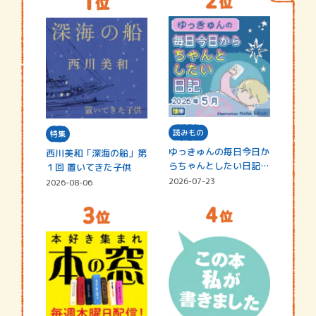
読みもの
特集
ゆっきゅんの毎日今日か
西川美和「深海の船」第
らちゃんとしたい日記
１回 置いてきた子供
☆202…
2026-07-23
2026-08-06