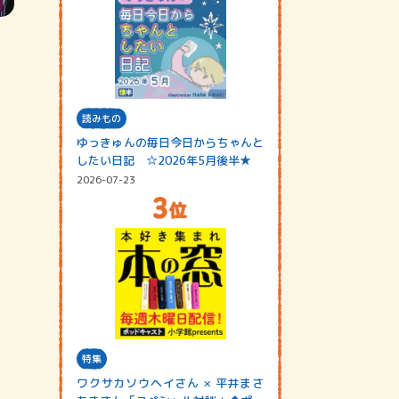
読みもの
ゆっきゅんの毎日今日からちゃんと
したい日記 ☆2026年5月後半★
2026-07-23
特集
ワクサカソウヘイさん × 平井まさ