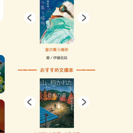
拘束の…
星の集う場所
記憶とツリ
著／伊藤佐凪
著／何 致
おすすめ文庫本