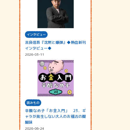
インタビュー
吉良信吾『沈黙と爆弾』◆熱血新刊
インタビュー◆
2026-03-11
読みもの
辛酸なめ子「お金入門」 23．ギ
ャラが発生しない大人のお稽古の醍
醐味
2026-06-24