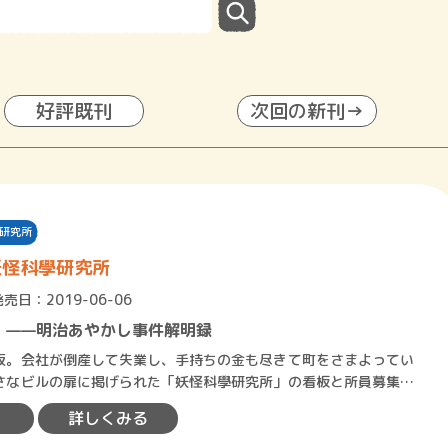
好評既刊
次回の新刊→
研究所
妖怪科學研究所
発売日：2019-06-06
！——明治あやかし事件解明録
。会社が倒産して失業し、手持ちの金も尽きて町をさまよってい
さなビルの扉に掲げられた「妖怪科學研究所」の看板と所員募集の
る。怪しげな名だが採用し…
詳しくみる