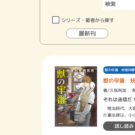
シリーズ・著者から探す
最新刊
獣の牢番 妖怪科學
獣の牢番 
著/
久我有加
それは迷信だ
明治時代、大阪
た峯北修は、小
貼り紙を見つけ
試し読み