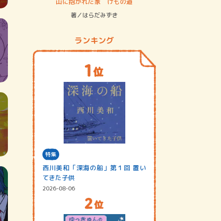
ステム
山に抱かれた家 けもの道
神無島
著／はらだみずき
著／あさ
ランキング
特集
西川美和「深海の船」第１回 置い
てきた子供
2026-08-06