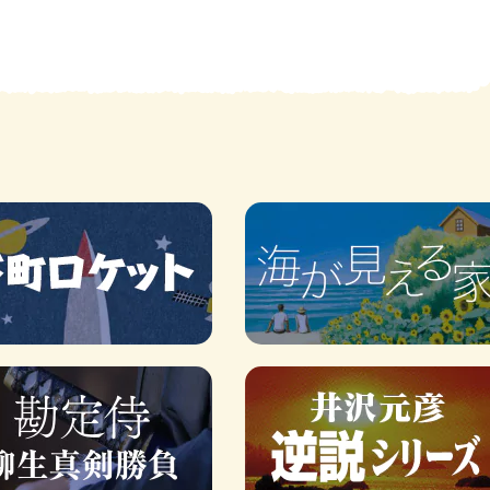
賞金稼ぎスリーサム！ 二重
著／川瀬七緒