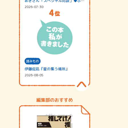
あきさん「スペシャル対談」◆ポッ
ドキャスト…
2026-07-30
読みもの
伊藤佐凪『星の集う場所』
2026-08-05
編集部のおすすめ