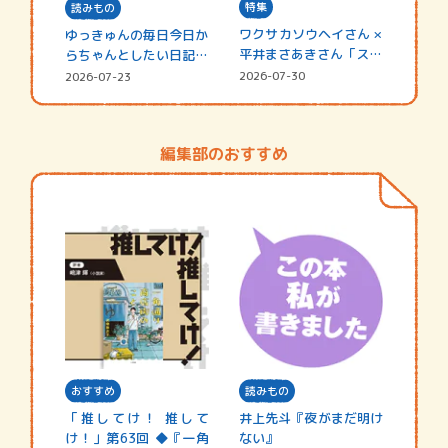
特集
読みもの
ワクサカソウヘイさん ×
ゆっきゅんの毎日今日か
平井まさあきさん「スペ
らちゃんとしたい日記
シャ…
☆202…
2026-07-30
2026-07-23
編集部のおすすめ
おすすめ
読みもの
「推してけ！ 推して
井上先斗『夜がまだ明け
け！」第63回 ◆『一角
ない』