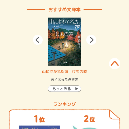
おすすめ文庫本
・システム
山に抱かれた家 けもの道
神
イン…
著／はらだみずき
著
もっとみる
ランキング