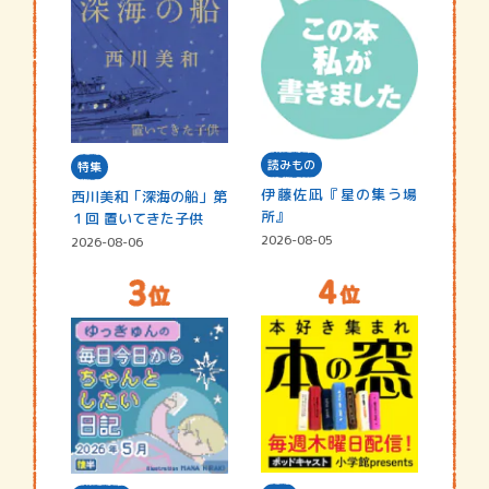
読みもの
特集
伊藤佐凪『星の集う場
西川美和「深海の船」第
所』
１回 置いてきた子供
2026-08-05
2026-08-06