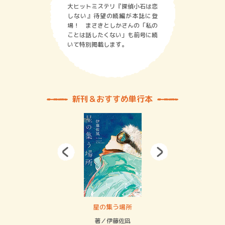
大ヒットミステリ『探偵小石は恋
しない』待望の続編が本誌に登
場！ まさきとしかさんの「私の
ことは話したくない」も前号に続
いて特別掲載します。
新刊＆おすすめ単行本
 二重拘束の…
星の集う場所
記憶
緒
著／伊藤佐凪
著／