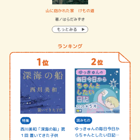
・システム
山に抱かれた家 けもの道
神
イン…
著／はらだみずき
著
もっとみる
ランキング
読みもの
特集
ゆっきゅんの毎日今日か
西川美和「深海の船」第
らちゃんとしたい日記
１回 置いてきた子供