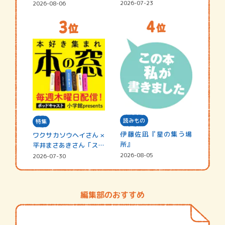
☆202…
2026-07-23
2026-08-06
読みもの
特集
伊藤佐凪『星の集う場
ワクサカソウヘイさん ×
所』
平井まさあきさん「スペ
シャ…
2026-08-05
2026-07-30
編集部のおすすめ