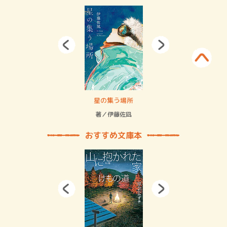
 二重拘束の…
星の集う場所
記憶
緒
著／伊藤佐凪
著／
おすすめ文庫本