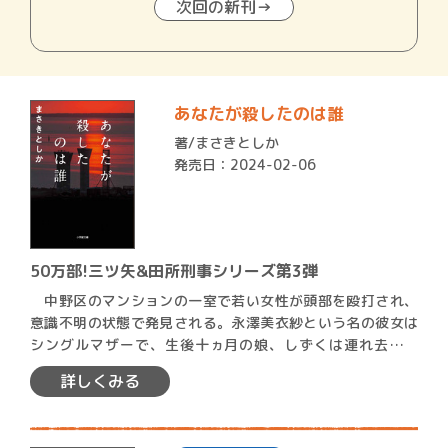
次回の新刊→
あなたが殺したのは誰
著/
まさきとしか
発売日：2024-02-06
50万部!三ツ矢&田所刑事シリーズ第3弾
中野区のマンションの一室で若い女性が頭部を殴打され、
意識不明の状態で発見される。永澤美衣紗という名の彼女は
シングルマザーで、生後十ヵ月の娘、しずくは連れ去られ
る。現場に…
詳しくみる