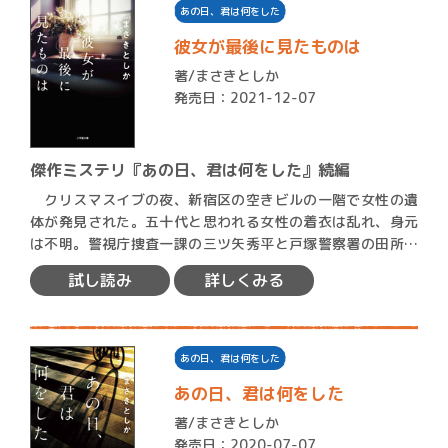
あの日、君は何をした
彼女が最後に見たものは
著/
まさきとしか
発売日：2021-12-07
傑作ミステリ『あの日、君は何をした』続編
クリスマスイブの夜、新宿区の空きビルの一階で女性の遺
体が発見された。五十代と思われる女性の着衣は乱れ、身元
は不明。警視庁捜査一課の三ツ矢秀平と戸塚警察署の田所岳
斗は再び…
試し読み
詳しくみる
あの日、君は何をした
あの日、君は何をした
著/
まさきとしか
発売日：2020-07-07