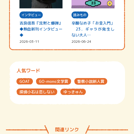
インタビュー
読みもの
吉良信吾『沈黙と爆弾』
辛酸なめ子「お金入門」
◆熱血新刊インタビュー
23．ギャラが発生し
◆
ない大人…
2026-03-11
2026-06-24
人気ワード
GOAT
GO-mono文学賞
警察小説新人賞
探偵小石は恋しない
ゆっきゅん
関連リンク