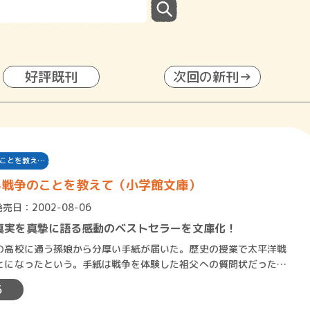
好評既刊
次回の新刊→
ことを教え…
ん戦争のことを教えて（小学館文庫）
発売日：2002-08-06
真実を真摯に語る感動のベストセラーを文庫化！
高校に通う孫娘から分厚い手紙が届いた。歴史の授業で太平洋戦
とになったという。手紙は戦争を体験した祖父への質問状だった。
校に進んだの？」「アメリ…
る