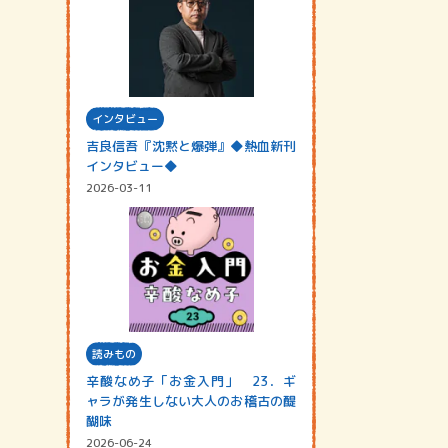
インタビュー
吉良信吾『沈黙と爆弾』◆熱血新刊
インタビュー◆
2026-03-11
読みもの
辛酸なめ子「お金入門」 23．ギ
ャラが発生しない大人のお稽古の醍
醐味
2026-06-24