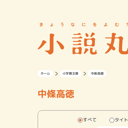
ホーム
小学館文庫
中條高徳
中條高徳
すべて
タイ