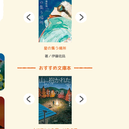
拘束の…
星の集う場所
記憶とツリ
著／伊藤佐凪
著／何 致
おすすめ文庫本