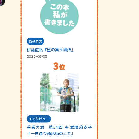
読みもの
伊藤佐凪『星の集う場所』
2026-08-05
インタビュー
著者の窓 第54回 ◈ 武塙麻衣子
『一角通り商店街のこと』