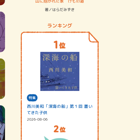
ステム
山に抱かれた家 けもの道
神無島
著／はらだみずき
著／あさ
ランキング
特集
西川美和「深海の船」第１回 置い
てきた子供
2026-08-06