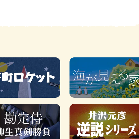
賞金稼ぎスリーサム！ 二重
著／川瀬七緒