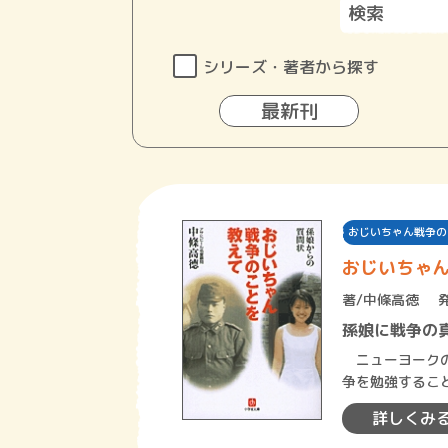
シリーズ・著者から探す
最新刊
おじいちゃん戦争の
おじいちゃ
著/
中條高徳
孫娘に戦争の
ニューヨークの
争を勉強するこ
「なぜ軍人の学
詳しくみ