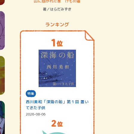
ステム
山に抱かれた家 けもの道
神無島
著／はらだみずき
著／あさ
ランキング
特集
西川美和「深海の船」第１回 置い
てきた子供
2026-08-06