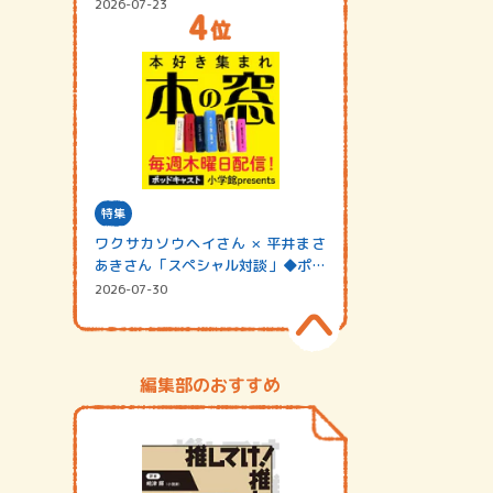
2026-07-23
特集
ワクサカソウヘイさん × 平井まさ
あきさん「スペシャル対談」◆ポッ
ドキャスト…
2026-07-30
編集部のおすすめ