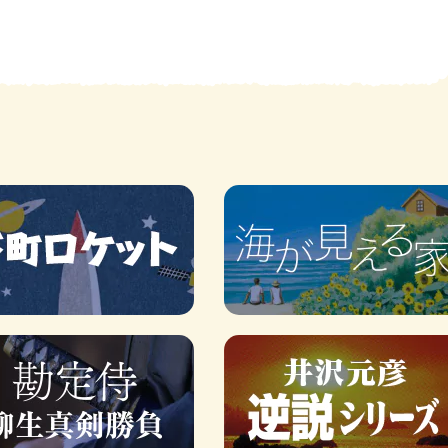
賞金稼ぎスリーサム！ 二重
著／川瀬七緒