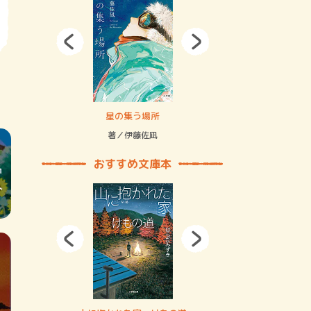
拘束の…
星の集う場所
記憶とツリ
著／伊藤佐凪
著／何 致
おすすめ文庫本