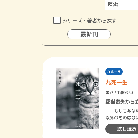
シリーズ・著者から探す
最新刊
九死一生
九死一生
著/
小手鞠るい
愛猫喪失から
「もしもあなた
以外のものはな
たあなたは救わ
試し読み