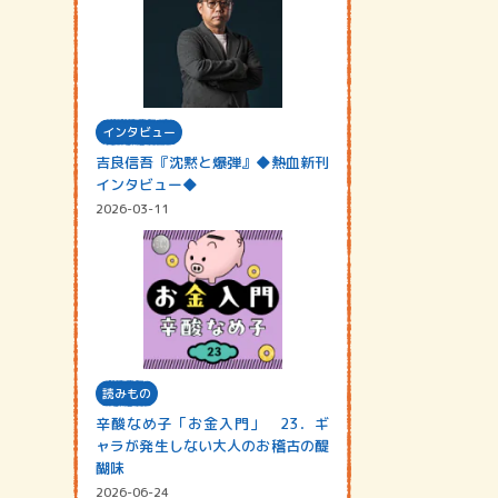
インタビュー
吉良信吾『沈黙と爆弾』◆熱血新刊
インタビュー◆
2026-03-11
読みもの
辛酸なめ子「お金入門」 23．ギ
ャラが発生しない大人のお稽古の醍
醐味
2026-06-24