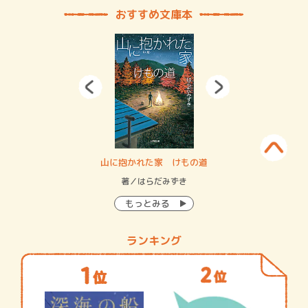
おすすめ文庫本
・システム
山に抱かれた家 けもの道
神
イン…
著／はらだみずき
著
もっとみる
ランキング