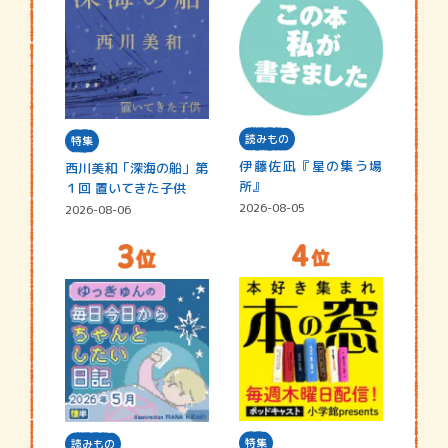
読みもの
特集
伊藤佐凪『星の集う場
西川美和「深海の船」第
所』
１回 置いてきた子供
2026-08-05
2026-08-06
特集
読みもの