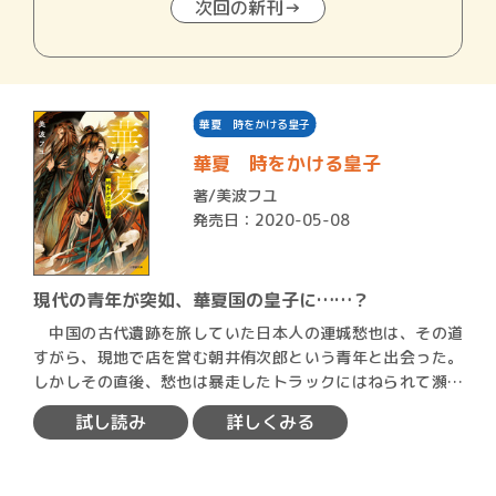
次回の新刊→
華夏 時をかける皇子
華夏 時をかける皇子
著/
美波フユ
発売日：2020-05-08
現代の青年が突如、華夏国の皇子に……？
中国の古代遺跡を旅していた日本人の連城愁也は、その道
すがら、現地で店を営む朝井侑次郎という青年と出会った。
しかしその直後、愁也は暴走したトラックにはねられて瀕死
の状態に…
試し読み
詳しくみる