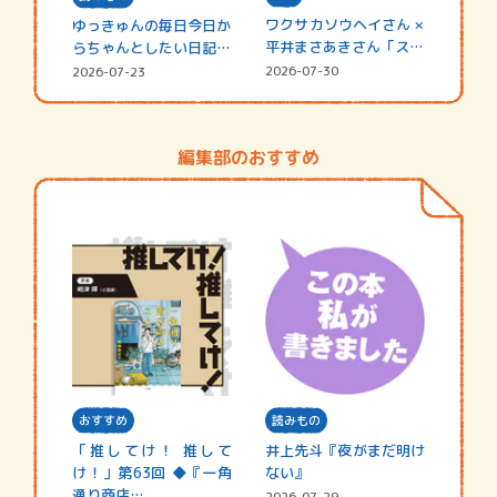
ワクサカソウヘイさん ×
ゆっきゅんの毎日今日か
平井まさあきさん「スペ
らちゃんとしたい日記
シャ…
☆202…
2026-07-30
2026-07-23
編集部のおすすめ
おすすめ
読みもの
「推してけ！ 推して
井上先斗『夜がまだ明け
け！」第63回 ◆『一角
ない』
通り商店…
2026-07-29