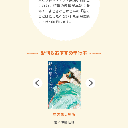
大ヒットミステリ『探偵小石は恋
しない』待望の続編が本誌に登
場！ まさきとしかさんの「私の
ことは話したくない」も前号に続
いて特別掲載します。
新刊＆おすすめ単行本
 二重拘束の…
星の集う場所
記憶
緒
著／伊藤佐凪
著／