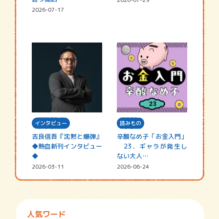
2026-07-17
インタビュー
読みもの
吉良信吾『沈黙と爆弾』
辛酸なめ子「お金入門」
◆熱血新刊インタビュー
23．ギャラが発生し
◆
ない大人…
2026-03-11
2026-06-24
人気ワード