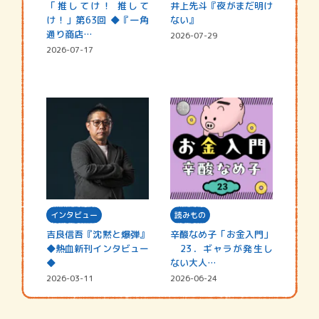
「推してけ！ 推して
井上先斗『夜がまだ明け
け！」第63回 ◆『一角
ない』
通り商店…
2026-07-29
2026-07-17
インタビュー
読みもの
吉良信吾『沈黙と爆弾』
辛酸なめ子「お金入門」
◆熱血新刊インタビュー
23．ギャラが発生し
◆
ない大人…
2026-03-11
2026-06-24