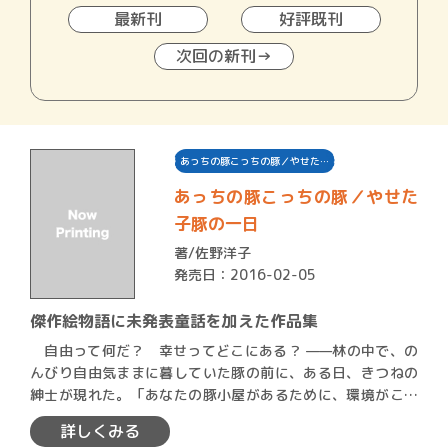
最新刊
好評既刊
次回の新刊→
あっちの豚こっちの豚／やせた…
あっちの豚こっちの豚／やせた
子豚の一日
著/
佐野洋子
発売日：2016-02-05
傑作絵物語に未発表童話を加えた作品集
自由って何だ？ 幸せってどこにある？ ——林の中で、の
んびり自由気ままに暮していた豚の前に、ある日、きつねの
紳士が現れた。「あなたの豚小屋があるために、環境がこわ
れるん…
詳しくみる