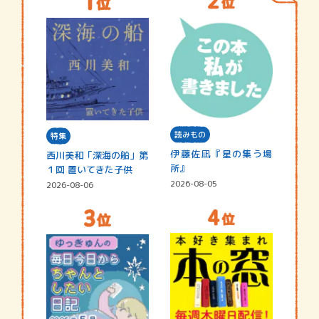
読みもの
特集
伊藤佐凪『星の集う場
西川美和「深海の船」第
所』
１回 置いてきた子供
2026-08-05
2026-08-06