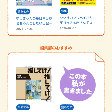
特集
読みもの
ワクサカソウヘイさん ×
ゆっきゅんの毎日今日か
平井まさあきさん「スペ
らちゃんとしたい日記
シャ…
☆202…
2026-07-30
2026-07-23
編集部のおすすめ
おすすめ
読みもの