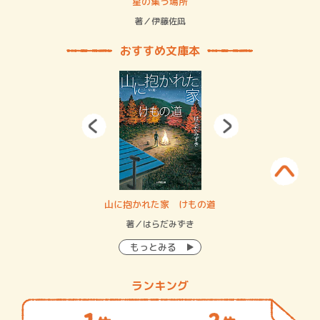
 二重拘束の…
星の集う場所
記憶
緒
著／伊藤佐凪
著／
おすすめ文庫本
・システム
山に抱かれた家 けもの道
神
イン…
著／はらだみずき
著
もっとみる
ランキング