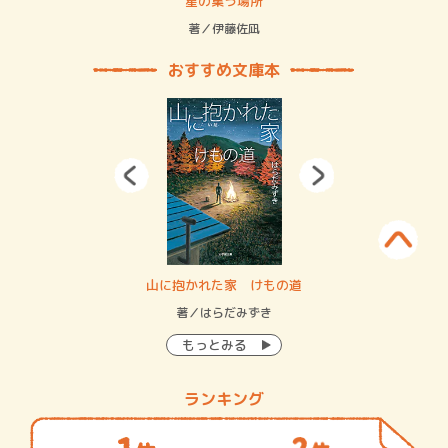
 二重拘束の…
星の集う場所
記憶
緒
著／伊藤佐凪
著／
おすすめ文庫本
・システム
山に抱かれた家 けもの道
神
イン…
著／はらだみずき
著
もっとみる
ランキング