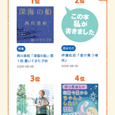
読みもの
特集
伊藤佐凪『星の集う場
西川美和「深海の船」第
所』
１回 置いてきた子供
2026-08-05
2026-08-06