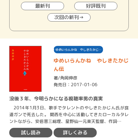
最新刊
好評既刊
次回の新刊→
ゆめいらんかね やしきたかじ…
ゆめいらんかね やしきたかじ
ん伝
著/
角岡伸彦
発売日：2017-01-06
没後３年、今明らかになる視聴率男の真実
2014年1月3日、歌手でタレントのやしきたかじん氏が食
道ガンで死去した。 関西を中心に活動してきたローカルタレ
ントながら、安倍晋三総理、星野仙一元楽天監督、作詞…
試し読み
詳しくみる