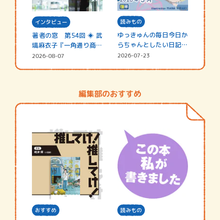
読みもの
インタビュー
ゆっきゅんの毎日今日か
著者の窓 第54回 ◈ 武
らちゃんとしたい日記
塙麻衣子『一角通り商店
☆202…
街の…
2026-07-23
2026-08-07
編集部のおすすめ
おすすめ
読みもの