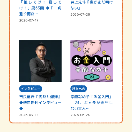
「推してけ！ 推して
井上先斗『夜がまだ明け
け！」第63回 ◆『一角
ない』
通り商店…
2026-07-29
2026-07-17
インタビュー
読みもの
吉良信吾『沈黙と爆弾』
辛酸なめ子「お金入門」
◆熱血新刊インタビュー
23．ギャラが発生し
◆
ない大人…
2026-03-11
2026-06-24