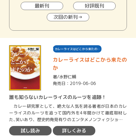
最新刊
好評既刊
次回の新刊→
カレーライスはどこから来たの…
カレーライスはどこから来たの
か
著/
水野仁輔
発売日：2019-06-06
誰も知らないカレーライスのルーツを追跡！
カレー研究家として、絶大な人気を誇る著者が日本のカレ
ーライスのルーツを追って国内外を4年間かけて徹底取材し
た､笑いあり、歴史的発見有りのエンタメノンフィクション。
幕末、…
試し読み
詳しくみる