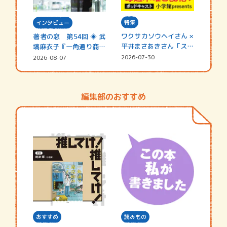
特集
インタビュー
ワクサカソウヘイさん ×
著者の窓 第54回 ◈ 武
平井まさあきさん「スペ
塙麻衣子『一角通り商店
シャ…
街の…
2026-07-30
2026-08-07
編集部のおすすめ
おすすめ
読みもの