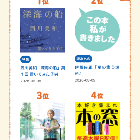
読みもの
特集
伊藤佐凪『星の集う場
西川美和「深海の船」第
所』
１回 置いてきた子供
2026-08-05
2026-08-06