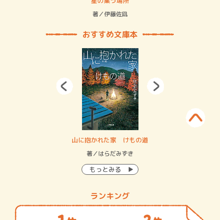
 二重拘束の…
星の集う場所
記憶
緒
著／伊藤佐凪
著／
おすすめ文庫本
・システム
山に抱かれた家 けもの道
神
イン…
著／はらだみずき
著
もっとみる
ランキング