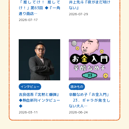
「推してけ！ 推して
井上先斗『夜がまだ明け
け！」第63回 ◆『一角
ない』
通り商店…
2026-07-29
2026-07-17
インタビュー
読みもの
吉良信吾『沈黙と爆弾』
辛酸なめ子「お金入門」
◆熱血新刊インタビュー
23．ギャラが発生し
◆
ない大人…
2026-03-11
2026-06-24