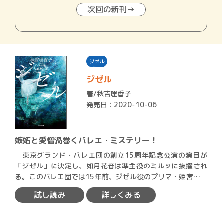
次回の新刊→
ジゼル
ジゼル
著/
秋吉理香子
発売日：2020-10-06
嫉妬と愛憎渦巻くバレエ・ミステリー！
東京グランド・バレエ団の創立15周年記念公演の演目が
「ジゼル」に決定し、如月花音は準主役のミルタに抜擢され
る。このバレエ団では15年前、ジゼル役のプリマ・姫宮真由
美が代…
試し読み
詳しくみる