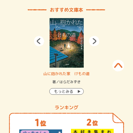
おすすめ文庫本
・システム
山に抱かれた家 けもの道
神
イン…
著／はらだみずき
著
もっとみる
ランキング