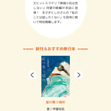
大ヒットミステリ『探偵小石は恋
しない』待望の続編が本誌に登
場！ まさきとしかさんの「私の
ことは話したくない」も前号に続
いて特別掲載します。
新刊＆おすすめ単行本
 二重拘束の…
星の集う場所
記憶
緒
著／伊藤佐凪
著／