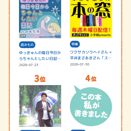
特集
読みもの
ワクサカソウヘイさん ×
ゆっきゅんの毎日今日か
平井まさあきさん「スペ
らちゃんとしたい日記
シャ…
☆202…
2026-07-30
2026-07-23