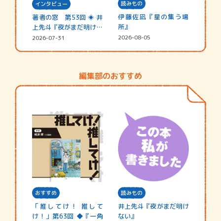
読みもの
インタビュー
伊藤佐凪『星の集う場
著者の窓 第53回 ◈ 井
所』
上先斗『夜がまだ明けな
い』
2026-08-05
2026-07-31
編集部のおすすめ
おすすめ
読みもの
「推してけ！ 推して
井上先斗『夜がまだ明け
け！」第63回 ◆『一角
ない』