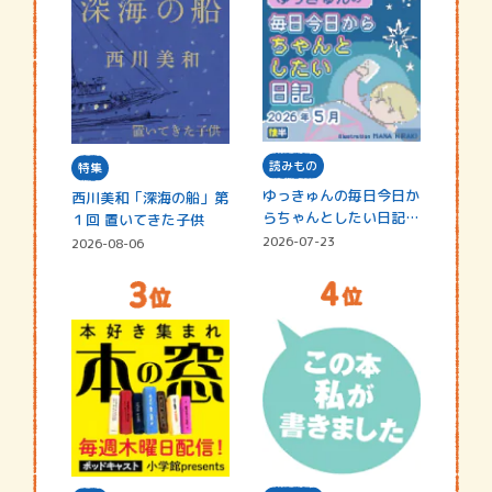
読みもの
特集
ゆっきゅんの毎日今日か
西川美和「深海の船」第
らちゃんとしたい日記
１回 置いてきた子供
☆202…
2026-07-23
2026-08-06