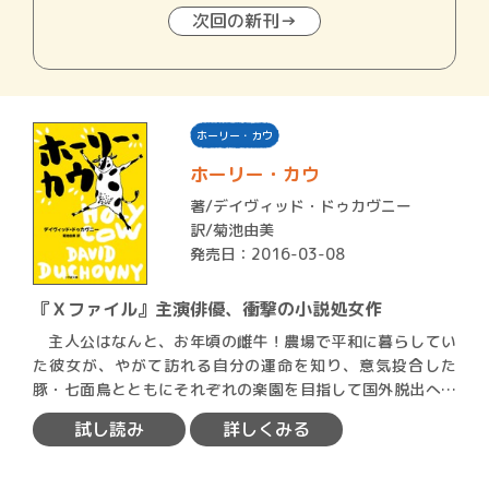
次回の新刊→
ホーリー・カウ
ホーリー・カウ
著/
デイヴィッド・ドゥカヴニー
訳/菊池由美
発売日：2016-03-08
『Ｘファイル』主演俳優、衝撃の小説処女作
主人公はなんと、お年頃の雌牛！農場で平和に暮らしてい
た彼女が、やがて訪れる自分の運命を知り、意気投合した
豚・七面鳥とともにそれぞれの楽園を目指して国外脱出へ。
果たして彼…
試し読み
詳しくみる