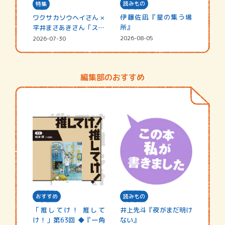
読みもの
特集
伊藤佐凪『星の集う場
ワクサカソウヘイさん ×
所』
平井まさあきさん「スペ
シャ…
2026-08-05
2026-07-30
編集部のおすすめ
おすすめ
読みもの
「推してけ！ 推して
井上先斗『夜がまだ明け
け！」第63回 ◆『一角
ない』