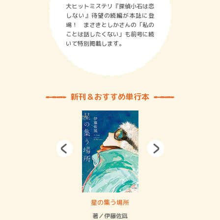
大ヒットミステリ『探偵小石は恋
しない』待望の続編が本誌に登
場！ まさきとしかさんの「私の
ことは話したくない」も前号に続
いて特別掲載します。
新刊＆おすすめ単行本
 二重拘束の…
星の集う場所
記憶
緒
著／伊藤佐凪
著／