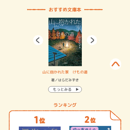
おすすめ文庫本
・システム
山に抱かれた家 けもの道
神
イン…
著／はらだみずき
著
もっとみる
ランキング