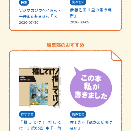
読みもの
特集
伊藤佐凪『星の集う場
ワクサカソウヘイさん ×
所』
平井まさあきさん「スペ
シャ…
2026-08-05
2026-07-30
編集部のおすすめ
おすすめ
読みもの
「推してけ！ 推して
井上先斗『夜がまだ明け
け！」第63回 ◆『一角
ない』