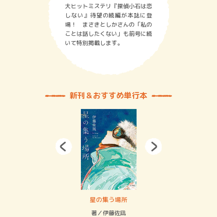
大ヒットミステリ『探偵小石は恋
しない』待望の続編が本誌に登
場！ まさきとしかさんの「私の
ことは話したくない」も前号に続
いて特別掲載します。
新刊＆おすすめ単行本
 二重拘束の…
星の集う場所
記憶
緒
著／伊藤佐凪
著／