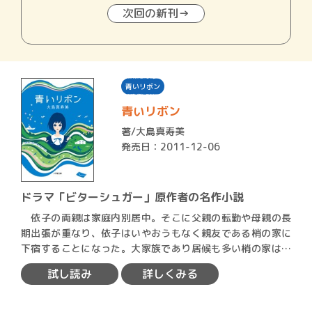
次回の新刊→
青いリボン
青いリボン
著/
大島真寿美
発売日：2011-12-06
ドラマ「ビターシュガー」原作者の名作小説
依子の両親は家庭内別居中。そこに父親の転勤や母親の長
期出張が重なり、依子はいやおうもなく親友である梢の家に
下宿することになった。大家族であり居候も多い梢の家は、
依子の家…
試し読み
詳しくみる