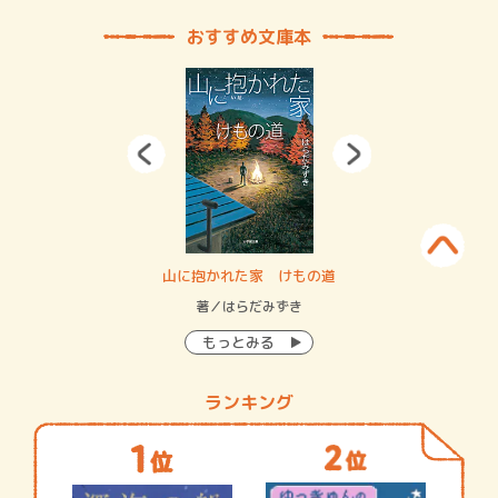
おすすめ文庫本
・システム
山に抱かれた家 けもの道
神
イン…
著／はらだみずき
著
もっとみる
ランキング