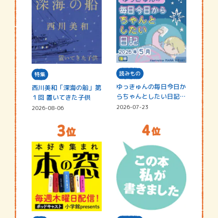
読みもの
特集
ゆっきゅんの毎日今日か
西川美和「深海の船」第
らちゃんとしたい日記
１回 置いてきた子供
☆202…
2026-07-23
2026-08-06