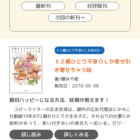
最新刊
好評既刊
次回の新刊→
３２歳ひとり不幸ＯＬが幸せ引…
３２歳ひとり不幸ＯＬが幸せ引
き寄せちゃう話
著/
櫻井千姫
発売日：2018-05-08
絶対ハッピーになる方法、妖精が教えます！
コピーライターの吉永杏珠は、都内の広告代理店にかれこ
れ勤続10年の32歳おひとりさま女子だ。それなりの仕事とお
給料があって、長い付きあいの彼氏も一応いる。だけど最
近、公…
試し読み
詳しくみる