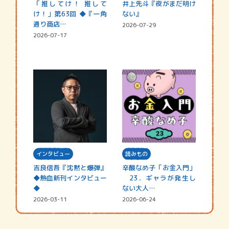
「推してけ！ 推して
井上先斗『夜がまだ明け
け！」第63回 ◆『一角
ない』
通り商店…
2026-07-29
2026-07-17
インタビュー
読みもの
吉良信吾『沈黙と爆弾』
辛酸なめ子「お金入門」
◆熱血新刊インタビュー
23．ギャラが発生し
◆
ない大人…
2026-03-11
2026-06-24