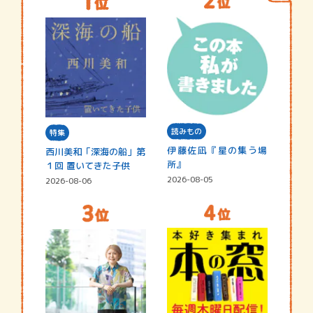
読みもの
特集
伊藤佐凪『星の集う場
西川美和「深海の船」第
所』
１回 置いてきた子供
2026-08-05
2026-08-06