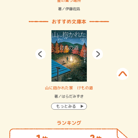
 二重拘束の…
星の集う場所
記憶
緒
著／伊藤佐凪
著／
おすすめ文庫本
・システム
山に抱かれた家 けもの道
神
イン…
著／はらだみずき
著
もっとみる
ランキング