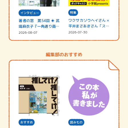
特集
インタビュー
ワクサカソウヘイさん ×
著者の窓 第54回 ◈ 武
平井まさあきさん「スペ
塙麻衣子『一角通り商店
シャ…
街の…
2026-07-30
2026-08-07
編集部のおすすめ
おすすめ
読みもの